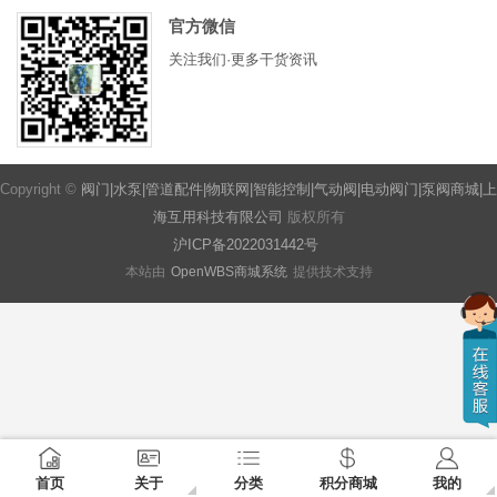
官方微信
关注我们·更多干货资讯
Copyright ©
阀门|水泵|管道配件|物联网|智能控制|气动阀|电动阀门|泵阀商城|上
海互用科技有限公司
版权所有
沪ICP备2022031442号
本站由
OpenWBS商城系统
提供技术支持
首页
关于
分类
积分商城
我的