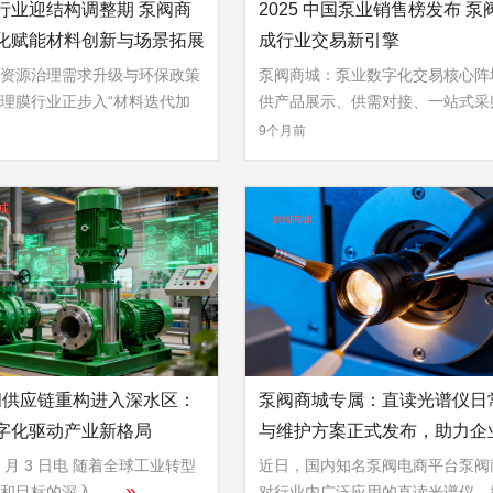
行业迎结构调整期 泵阀商
2025 中国泵业销售榜发布 泵
化赋能材料创新与场景拓展
成行业交易新引擎
资源治理需求升级与环保政策
泵阀商城：泵业数字化交易核心阵
理膜行业正步入“材料迭代加
供产品展示、供需对接、一站式采
»
...
9个月前
泵阀供应链重构进入深水区：
泵阀商城专属：直读光谱仪日
字化驱动产业新格局
与维护方案正式发布，助力企
提效
11 月 3 日电 随着全球工业转型
近日，国内知名泵阀电商平台泵阀
»
目标的深入 ...
对行业内广泛应用的直读光谱仪，