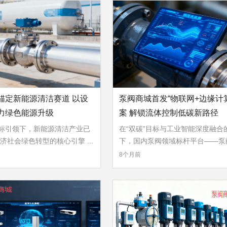
锚定新能源清洁赛道 以设
泵阀商城首发“物联网+边缘计
力绿色能源升级
案 解锁流体控制低碳新路径
目标引领下，新能源清洁产业已
在“双碳”目标与工业智能深度融合
济社会绿色转型的核心引擎 ...
下，国内泵阀领域标杆平台——泵阀商
»
8个月前