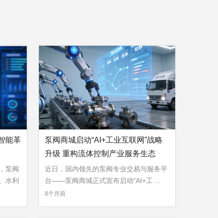
智能革
泵阀商城启动“AI+工业互联网”战略
升级 重构流体控制产业服务生态
，泵阀
近日，国内领先的泵阀专业交易与服务平
、水利
台——泵阀商城正式宣布启动“AI+工 ...
»
8个月前