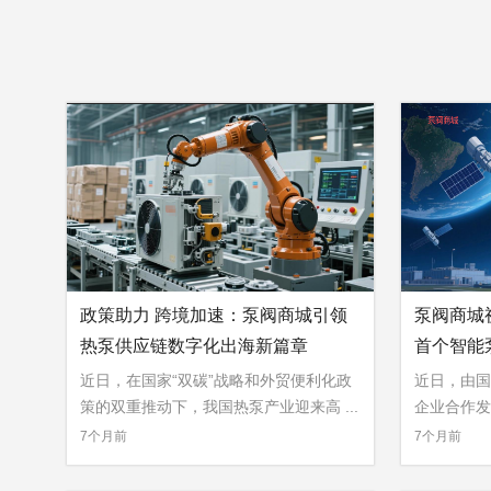
政策助力 跨境加速：泵阀商城引领
泵阀商城
热泵供应链数字化出海新篇章
首个智能
近日，在国家“双碳”战略和外贸便利化政
近日，由国
策的双重推动下，我国热泵产业迎来高 ...
企业合作发
»
»
...
7个月前
7个月前