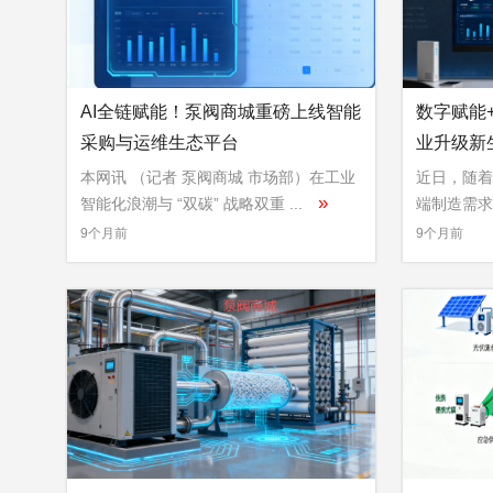
AI全链赋能！泵阀商城重磅上线智能
数字赋能
采购与运维生态平台
业升级新
本网讯 （记者 泵阀商城 市场部）在工业
近日，随着
»
智能化浪潮与 “双碳” 战略双重 ...
端制造需求
»
...
9个月前
9个月前