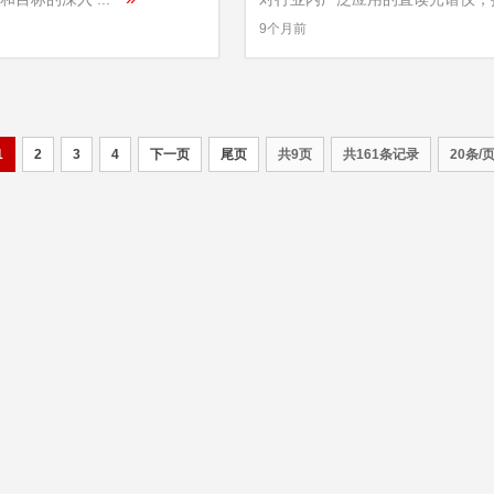
»
...
9个月前
1
2
3
4
下一页
尾页
共9页
共161条记录
20条/