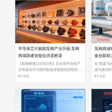
半导体芯片赋能泵阀产业升级 泵阀
泵阀商城
商城搭建智能化供需桥梁
备创新助
【泵阀商城12月3日讯】在全球半导体产
在“双碳”
业加速迭代与国内制造业智能化转型的 ...
成为推动经
»
»
8个月前
8个月前