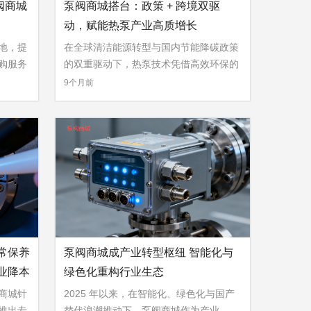
阀商城
泵阀商城搭台：政策 + 跨境双驱
动，赋能热泵产业高质增长
地，提
在全球清洁能源转型与国内节能降碳政策
购服务
的双重驱动下，热泵技术凭借高效环保的
»
...
9个月前
常保养
泵阀商城成产业转型枢纽 智能化与
业降本
绿色化重构行业生态
商城针
2025 年以来，在智能化、绿色化与国产
推出专
替代浪潮推动下，泵阀商城作为产业 ...