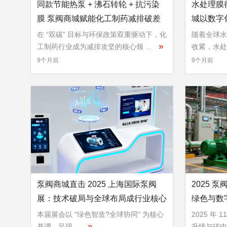
同款节能热泵 + 沸石转轮 + 抗污染
水处理膜
膜 泵阀商城赋能化工制药减排破差
城以数字
距
在 “双碳” 目标与环保政策双重驱动下，化
随着全球水
»
工制药行业成为减排攻坚的核心领 ...
收紧，水处
»
...
9个月前
9个月前
泵阀商城直击 2025 上海国际泵阀
2025 
展：技术破局与全球布局成行业核心
绿色与数
命题
本届展会以 "绿色智造?全球协同" 为核心
2025 年 
»
基调，呈现 ...
升级与碳中和