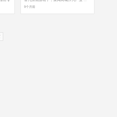
»
9个月前
页