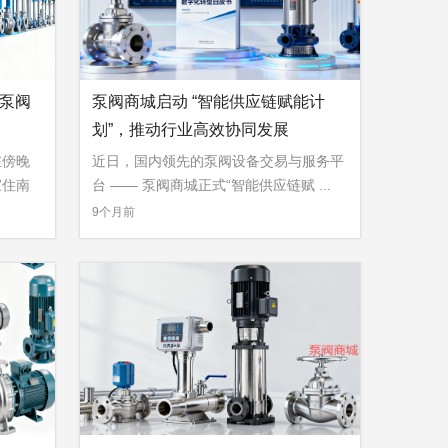
 泵阀
泵阀商城启动 “智能供应链赋能计
划”，推动行业高效协同发展
在傍晚
近日，国内领先的泵阀设备交易与服务平
家住南
台 —— 泵阀商城正式“智能供应链赋 ...
»
9个月前