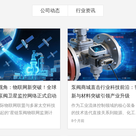
公司动态
行业资讯
视角：物联网新突破！全球
泵阀商城直击行业科技前沿：
泵阀卫星监控网络正式启动
新与材料突破引领产业升级
际物联网联盟与多家太空科技
作为工业流体控制领域的核心装备
起的“星链泵阀物联网监测计
的技术迭代直接关系到能源、化工
»
...
8个月前