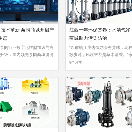
+技术革新 泵阀商城开启产
江西十年环保答卷：水清气净
生态
商城助力污染防治
泵阀行业数字化转型加速与高
“以前赣江岸边偶尔会有异味，现
升级，国内领先泵阀商城纷纷
散步时，风吹来都是草木清香。”
»
...
9个月前