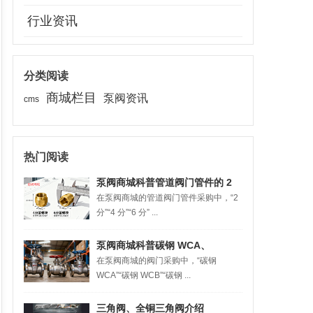
行业资讯
分类阅读
商城栏目
泵阀资讯
cms
热门阅读
泵阀商城科普管道阀门管件的 2
在泵阀商城的管道阀门管件采购中，“2
分、4 分、6 分，对应多大规格？
分”“4 分”“6 分” ...
泵阀商城科普碳钢 WCA、
在泵阀商城的阀门采购中，“碳钢
WCB、WCC 材料含义 + 阀门应
WCA”“碳钢 WCB”“碳钢 ...
用区别对比
三角阀、全铜三角阀介绍