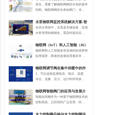
首先，需要了解物联网阀控水表的基本
结构。物联网阀控水表由阀门、传 ...
水泵物联网监控系统解决方案-智
在供水系统中，水泵是关键设备，实现
慧水务
水务管理的精细化，需及时提供实 ...
物联网（IoT）和人工智能（AI）
物联网和人工智能各有其独特的优势和
几个方面的协同与比较
应用场景，两者的发展前景都非常 ...
物联网调节阀在集中供暖中的作
1、可以远程监测电流、电压、温度、
用详解
水位、流量、压力、运行时间等多 ...
物联网智能阀门的应用与发展介
智能自闭阀作为一种基于物联网技术的
绍
控制系统，已经得到广泛应用，特 ...
水力控制阀品种与水力控制阀说