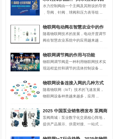
水力控制阀由一个主阀及其附设的导管
明
﹑导阀﹑针阀﹑球阀和压力表等组 ...
物联网电动阀在智慧农业中的作
随着物联网技术的发展，电动开度调节
用
阀在智慧农业系统中的应用越来越 ...
物联网调节阀的作用与功能
物联网调节阀是一种利用物联网技术实
现远程监控和调节的流体控制设备 ...
物联网设备连接入网的几种方式
随着物联网（IoT）技术的飞速发展，
详细对比，由泵阀物联编辑
物联网设备种类越来越多，应用 ...
2025 中国泵业销售榜发布 泵阀商
泵阀商城：泵业数字化交易核心阵地，
城成行业交易新引擎
提供产品展示、供需对接、一站式 ...
物联网IoT行业趋势，2025年物联