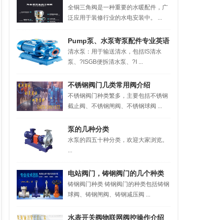
全铜三角阀是一种重要的水暖配件，广
泛应用于装修行业的水电安装中。 ...
Pump泵、水泵寄泵配件专业英语
清水泵：用于输送清水，包括IS清水
词汇
泵、?ISGB便拆清水泵、?I ...
不锈钢阀门几类常用阀介绍
不锈钢阀门种类繁多，主要包括不锈钢
截止阀、不锈钢闸阀、不锈钢球阀 ...
泵的几种分类
水泵的四五十种分类，欢迎大家浏览。
...
电站阀门，铸钢阀门的几个种类
铸钢阀门种类 铸钢阀门的种类包括铸钢
介绍
球阀、铸钢闸阀、铸钢减压阀 ...
水表开关阀物联网阀控操作介绍