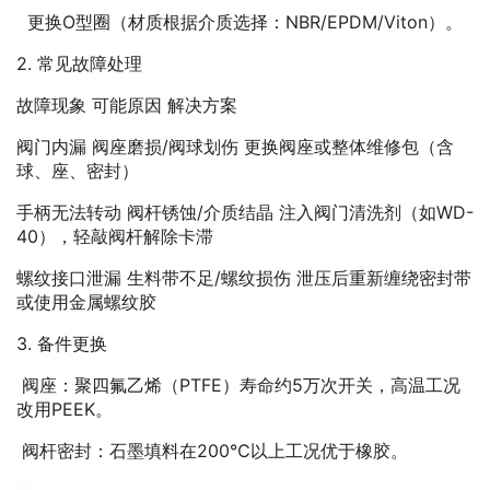
更换O型圈（材质根据介质选择：NBR/EPDM/Viton）。
2. 常见故障处理
故障现象 可能原因 解决方案
阀门内漏 阀座磨损/阀球划伤 更换阀座或整体维修包（含
球、座、密封）
手柄无法转动 阀杆锈蚀/介质结晶 注入阀门清洗剂（如WD-
40），轻敲阀杆解除卡滞
螺纹接口泄漏 生料带不足/螺纹损伤 泄压后重新缠绕密封带
或使用金属螺纹胶
3. 备件更换
阀座：聚四氟乙烯（PTFE）寿命约5万次开关，高温工况
改用PEEK。
阀杆密封：石墨填料在200℃以上工况优于橡胶。