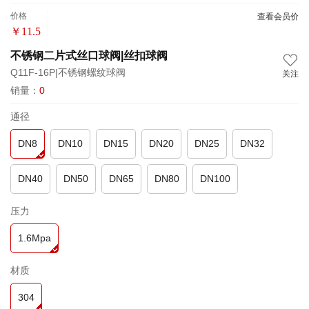
价格
查看会员价
￥
11.5
不锈钢二片式丝口球阀|丝扣球阀
Q11F-16P|不锈钢螺纹球阀
关注
销量：
0
通径
DN8
DN10
DN15
DN20
DN25
DN32
DN40
DN50
DN65
DN80
DN100
压力
1.6Mpa
材质
304