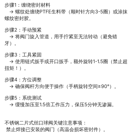
步骤1：缠绕密封材料
→ 螺纹处缠绕PTFE生料带（顺时针方向3-5圈）或涂抹
螺纹密封胶。
步骤2：手动预紧
→ 将阀门旋入管道，用手拧紧至无法转动（避免错
牙）。
步骤3：工具紧固
→ 使用链式扳手或开口扳手，额外旋转1-1.5圈（禁止超
扭矩！）。
步骤4：方位调整
→ 确保阀杆方向便于操作（手柄旋转空间≥90°）。
步骤5：系统测试
→ 缓慢加压至1.5倍工作压力，保压5分钟无渗漏。
不锈钢二片式丝口球阀关键注意事项：
禁止焊接已安装的阀门（高温会损坏密封件）。