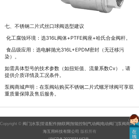
七、不锈钢二片式丝口球阀选型建议
化工腐蚀环境：选316L阀体+PTFE阀座+哈氏合金阀杆。
食品级应用：选电解抛光316L+EPDM密封（无迁移污
染）。
如需具体型号的技术参数（如扭矩值、流量系数Cv），请
提供介质详情及工况条件。
泵阀商城声明：在泵阀站购买不锈钢二片式螺牙球阀可享双
重质量保障及售后服务。
Copyright ©
阀门|水泵|管道配件|物联网|智能控制|气动阀|电动阀门|泵阀商城|上
海互用科技有限公司
版权所有