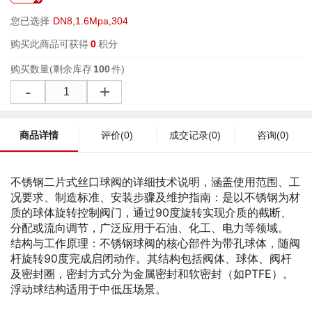
您已选择
DN8,1.6Mpa,304
购买此商品可获得
0
积分
购买数量
(剩余库存
100
件)
-
+
商品详情
评价
(0)
成交记录
(0)
咨询
(0)
不锈钢二片式丝口球阀的详细技术说明，涵盖使用范围、工
况要求、制造标准、安装步骤及维护指南：是以不锈钢为材
质的球体旋转控制阀门，通过90度旋转实现介质的截断、
分配或流向调节，广泛应用于石油、化工、电力等领域。 ‌
结构与工作原理：不锈钢球阀的核心部件为带孔球体，随阀
杆旋转90度完成启闭动作。其结构包括阀体、球体、阀杆
及密封圈，密封方式分为金属密封和软密封（如PTFE）。
浮动球结构适用于中低压场景。