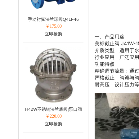
手动衬氟法兰球阀Q41F46
￥
175.00
立即抢购
一、产品用途
美标截止阀 J41
介质类型：适用于
行业应用：广泛应
功能特点：
精确调节流量：通
严格截止：阀瓣与
耐高压：设计压力等级
H42W不锈钢法兰底阀|泵口阀
￥
220.00
立即抢购