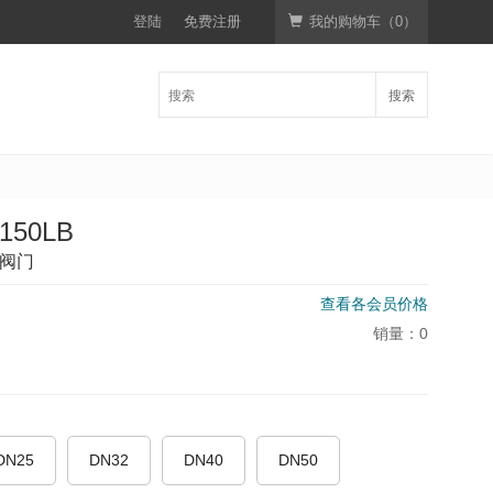
登陆
免费注册
我的购物车（
0
）
搜索
150LB
标阀门
查看各会员价格
销量：
0
DN25
DN32
DN40
DN50