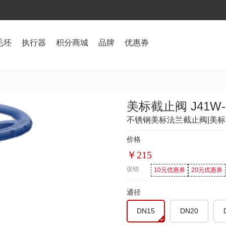
毛坯
执行器
积分商城
品牌
优惠券
美标截止阀 J41W-
不锈钢美标法兰截止阀|美
价格
￥
215
促销
10元优惠券
20元优惠券
通径
DN15
DN20