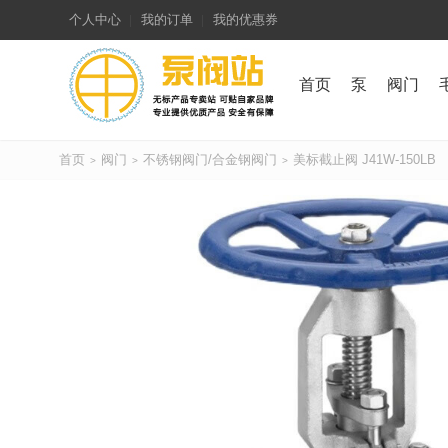
个人中心
我的订单
我的优惠券
首页
泵
阀门
首页
阀门
不锈钢阀门/合金钢阀门
美标截止阀 J41W-150LB
>
>
>