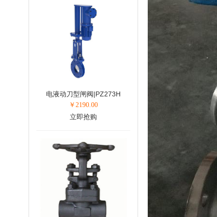
电液动刀型闸阀|PZ273H
￥
2190.00
立即抢购