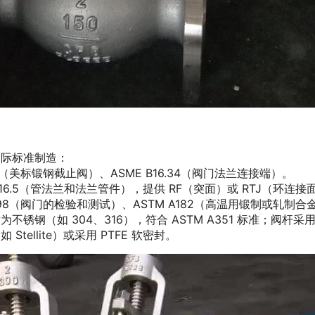
国际标准制造：
02（美标锻钢截止阀）、ASME B16.34（阀门法兰连接端）。
B16.5（管法兰和法兰管件），提供 RF（突面）或 RTJ（环连
598（阀门的检验和测试）、ASTM A182（高温用锻制或轧制
锈钢（如 304、316），符合 ASTM A351 标准；阀杆采用不
Stellite）或采用 PTFE 软密封。