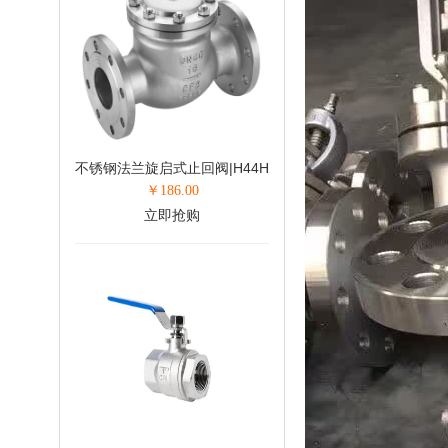
不锈钢法兰旋启式止回阀|H44H
￥
186.00
立即抢购