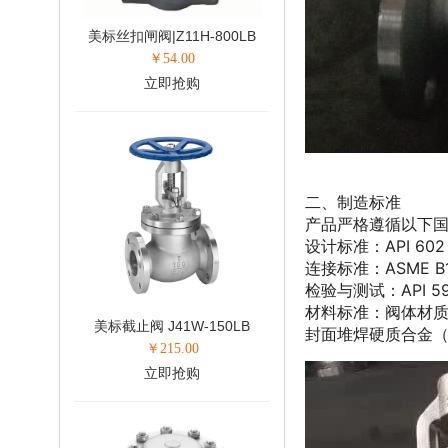
美标丝扣闸阀|Z11H-800LB
￥
54.00
立即抢购
二、制造标准
产品严格遵循以下
设计标准：API 6
连接标准：ASME 
检验与测试：API 
材料标准：阀体材质为不
美标截止阀 J41W-150LB
封面堆焊硬质合金（如 
￥
215.00
立即抢购