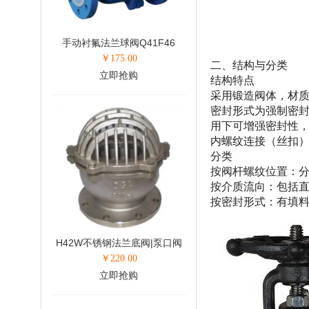
手动衬氟法兰球阀Q41F46
￥
175.00
二、结构与分类
立即抢购
结构特点
采用锻造阀体，材
密封形式为强制密
用下可增强密封性
内螺纹连接（丝扣）
分类
按阀杆螺纹位置：
按介质流向：包括直
按密封形式：有填
H42W不锈钢法兰底阀|泵口阀
￥
220.00
立即抢购