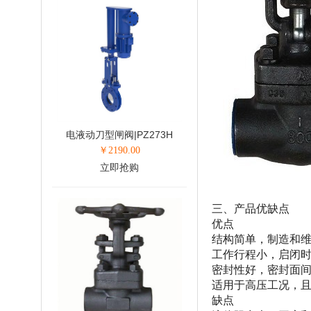
电液动刀型闸阀|PZ273H
￥
2190.00
立即抢购
三、产品优缺点
优点
结构简单，制造和
工作行程小，启闭
密封性好，密封面
适用于高压工况，
缺点