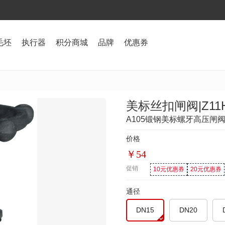
毛坯
执行器
积分商城
品牌
优惠券
美标丝扣闸阀|Z11H
A105锻钢美标螺牙高压闸阀
价格
￥
54
促销
10元优惠券
20元优惠券
通径
DN15
DN20