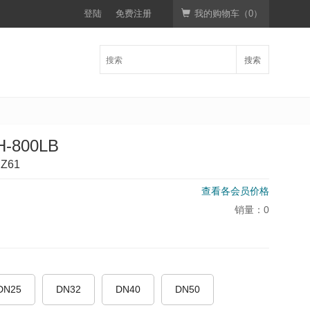
登陆
免费注册
我的购物车（
0
）
搜索
-800LB
Z61
查看各会员价格
销量：
0
DN25
DN32
DN40
DN50