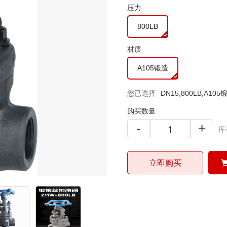
压力
800LB
材质
A105锻造
您已选择
DN15,800LB,A105
购买数量
-
+
库
立即购买