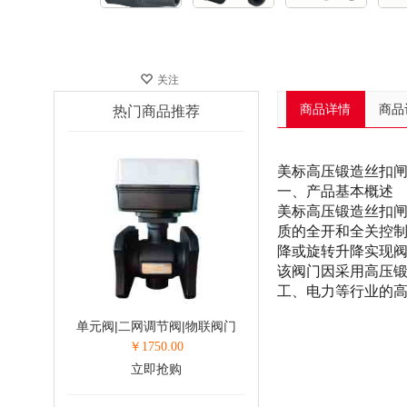
关注
商品详情
商品
热门商品推荐
美标高压锻造丝扣
一、产品基本概述
美标高压锻造丝扣
质的全开和全关控
降或旋转升降实现
该阀门因采用高压
工、电力等行业的
单元阀|二网调节阀|物联阀门
￥
1750.00
立即抢购