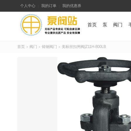
个人中心
我的订单
我的优惠券
首页
泵
阀门
首页
阀门
铸钢阀门
美标丝扣闸阀|Z11H-800LB
>
>
>