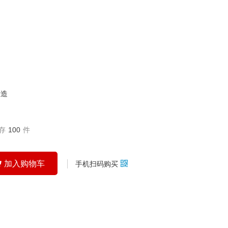
锻造
存
100
件
加入购物车
手机扫码购买