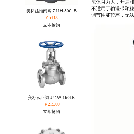
流体阻力大，开启
不适用于输送带颗
美标丝扣闸阀|Z11H-800LB
调节性能较差，无法
￥
54.00
立即抢购
美标截止阀 J41W-150LB
￥
215.00
立即抢购