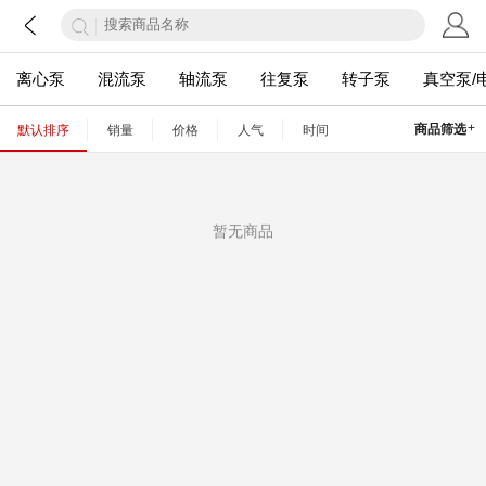
离心泵
混流泵
轴流泵
往复泵
转子泵
真空泵/
+
商品筛选
默认排序
销量
价格
人气
时间
暂无商品